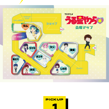
PICKUP
GOODS
公式サポーター
OFFICIAL
SUPPORTER
PICKUP
1