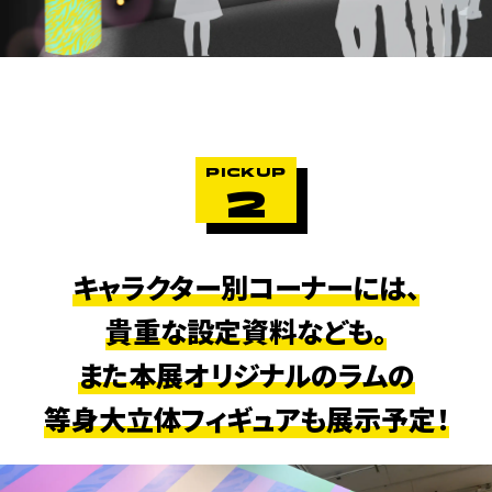
PICKUP
2
キャラクター別コーナーには、
貴重な設定資料なども。
また本展オリジナルのラムの
等身大立体フィギュアも展示予定！